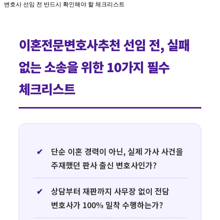
변호사 선임 전 반드시 확인해야 할 체크리스트
이혼전문변호사추천,
이혼소송준비,
이혼전문변호사추천 선임 전, 실패
재산분할승소,
양육권친권,
없는 소송을 위한 10가지 필수
위자료청구,
판사출신변호사,
체크리스트
이혼소송절차,
상간자소송,
이혼전문변호사,
이혼상담,
이혼재산분할기여도,
이혼변호사
단순 이혼 경력이 아닌, 실제 가사 사건을
선임,
가사소송
주재했던 판사 출신 변호사인가?
전문,
문유진
상담부터 재판까지 사무장 없이 전담
대표변호사,
변호사가 100% 밀착 수행하는가?
이혼소송증거수집,
사무장없는이혼변호사.