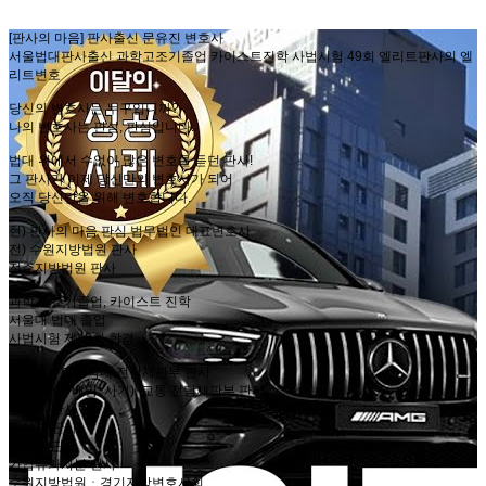
[판사의 마음] 판사출신 문유진 변호사
서울법대판사출신 과학고조기졸업 카이스트진학 사법시험 49회 엘리트판사의 엘
리트변호
당신의 변호사는 누구입니까?
나의 변호사는 판심, 판심입니다.
법대 위에서 수없이 많은 변호를 듣던 판사!
그 판사가 이제 당신만의 변호사가 되어
오직 당신만을 위해 변호합니다.
현) 판사의 마음 판심 법무법인 대표변호사
전) 수원지방법원 판사
전주지방법원 판사
과학고 조기졸업, 카이스트 진학
서울대 법대 졸업
사법시험 제49회 합격
​성범죄ㆍ아동학대 전담재판부 판사
부패(횡령, 배임, 사기), 교통 전담재판부 판사
형사부 판사
민사부 판사
행정부 판사
가압류가처분 판사
수원지방법원ㆍ경기지방변호사회